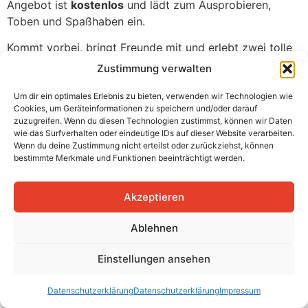
Angebot ist
kostenlos
und lädt zum Ausprobieren,
Toben und Spaßhaben ein.
Kommt vorbei, bringt Freunde mit und erlebt zwei tolle
Tage voller Action und guter Laune!
Zustimmung verwalten
Um dir ein optimales Erlebnis zu bieten, verwenden wir Technologien wie
Cookies, um Geräteinformationen zu speichern und/oder darauf
zuzugreifen. Wenn du diesen Technologien zustimmst, können wir Daten
Sportjugend Radevormwald
wie das Surfverhalten oder eindeutige IDs auf dieser Website verarbeiten.
Wenn du deine Zustimmung nicht erteilst oder zurückziehst, können
bestimmte Merkmale und Funktionen beeinträchtigt werden.
Impressum
Datenschutzerklärung
Akzeptieren
Ablehnen
Einstellungen ansehen
Datenschutzerklärung
Datenschutzerklärung
Impressum