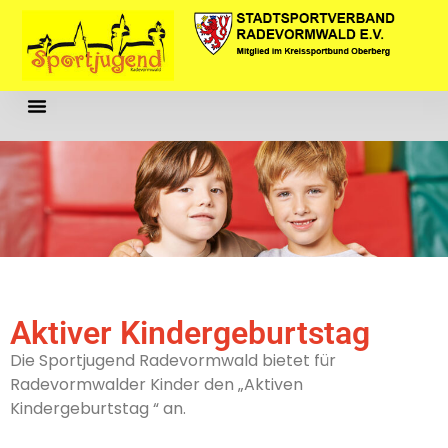
Aktuelles Und Termine
Aktiver Kindergeburtstag
Regelmäßige Angebote
Aktiver Kindergeburtstag
Die Sportjugend Radevormwald bietet für
Radevormwalder Kinder den „Aktiven
Kindergeburtstag “ an.